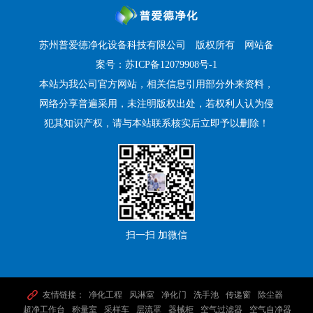
苏州普爱德净化设备科技有限公司
版权所有 网站备
案号：
苏ICP备12079908号-1
本站为我公司官方网站，相关信息引用部分外来资料，
网络分享普遍采用，未注明版权出处，若权利人认为侵
犯其知识产权，请与本站联系核实后立即予以删除！
扫一扫 加微信
,
,
,
,
,
,
友情链接：
净化工程
风淋室
净化门
洗手池
传递窗
除尘器
,
,
,
,
,
,
,
超净工作台
称量室
采样车
层流罩
器械柜
空气过滤器
空气自净器