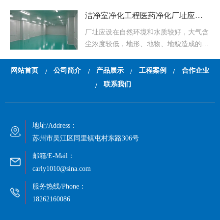
下。包含空气处置机组、新风处置机组、
洁净室净化工程医药净化厂址应…
初效过滤器、中效过滤器、带高效过滤器
送风单元、层流罩…
厂址应设在自然环境和水质较好，大气含
尘浓度较低，地形、地物、地貌造成的小
气候有利于生产、节能的区域。应远离大
量散发粉尘、烟雾、有毒害气体和微生物
网站首页
公司简介
产品展示
工程案例
合作企业
/
/
/
/
的区域，如机场、…
联系我们
/
地址/Address：
苏州市吴江区同里镇屯村东路306号
邮箱/E-Mail：
carly1010@sina.com
服务热线/Phone：
18262160086