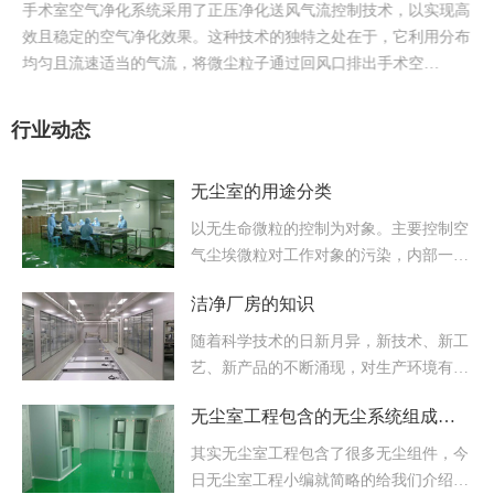
手术室空气净化系统采用了正压净化送风气流控制技术，以实现高
效且稳定的空气净化效果。这种技术的独特之处在于，它利用分布
均匀且流速适当的气流，将微尘粒子通过回风口排出手术空…
行业动态
无尘室的用途分类
以无生命微粒的控制为对象。主要控制空
气尘埃微粒对工作对象的污染，内部一般
保持正压状态。主要控制有生命微粒（细
洁净厂房的知识
菌）与无生命微粒（尘埃）对工作对象的
污染……
随着科学技术的日新月异，新技术、新工
艺、新产品的不断涌现，对生产环境有洁
净要求的建筑工程越来越多，目前，洁净
无尘室工程包含的无尘系统组成…
技术已广泛应用于微电子、生物制药、
手……
其实无尘室工程包含了很多无尘组件，今
日无尘室工程小编就简略的给我们介绍一